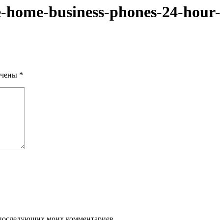
ice-home-business-phones-24-hour
ечены
*
ля последующих моих комментариев.